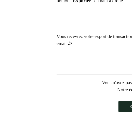
bouton "
Exporter
" en haut à droite.
Vous recevrez votre export de transactio
email 🎉
Vous n'avez pas 
Notre éq