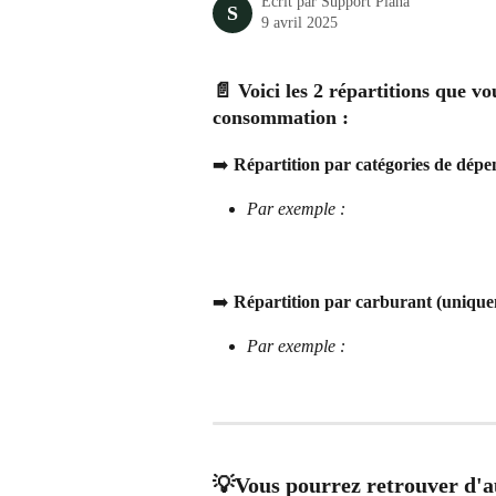
Écrit par
Support Piana
S
9 avril 2025
📄 Voici les 2 répartitions que v
consommation :
➡️ Répartition par catégories de dépe
Par exemple :
➡️ Répartition par carburant (uniquem
Par exemple :
💡
Vous pourrez retrouver d
'a